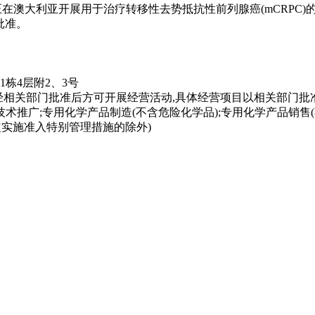
正在澳大利亚开展用于治疗转移性去势抵抗性前列腺癌(mCRPC)
A批准。
栋4层附2、3号
,经相关部门批准后方可开展经营活动,具体经营项目以相关部门批
推广;专用化学产品制造(不含危险化学品);专用化学产品销售(
定实施准入特别管理措施的除外)