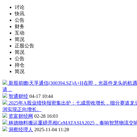
讨论
快讯
公告
财务
互动
简况
正股公告
简况
公告
持仓
简况
新股前瞻|
天孚通信
(
300394
.SZ)A+H在即，光器件龙头的机
请，
智通财经
04-17 10:44
2025年A股业绩快报密集出炉：七成营收增长，细分赛道
润实现正向增长。
览富财经网
02-28 16:03
林德物料搬运重磅亮相CeMATASIA2025，奏响智慧物流交
洞察经理人
2025-11-04 11:28