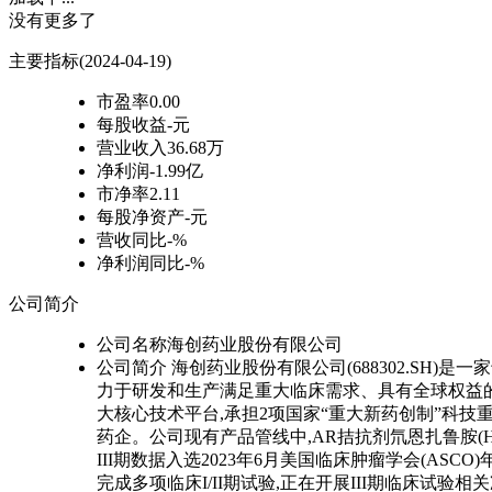
没有更多了
主要指标
(2024-04-19)
市盈率
0.00
每股收益
-元
营业收入
36.68万
净利润
-1.99亿
市净率
2.11
每股净资产
-元
营收同比
-%
净利润同比
-%
公司简介
公司名称
海创药业股份有限公司
公司简介
海创药业股份有限公司(688302.SH
力于研发和生产满足重大临床需求、具有全球权益的
大核心技术平台,承担2项国家“重大新药创制”科技
药企。公司现有产品管线中,AR拮抗剂氘恩扎鲁胺(H
III期数据入选2023年6月美国临床肿瘤学会(ASCO
完成多项临床I/II期试验,正在开展III期临床试验