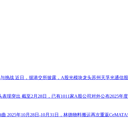
遇与挑战
近日，据港交所披露，A股光模块龙头苏州天孚光通信股
龙头表现突出
截至2月28日，已有1011家A股公司对外公布20
响曲
2025年10月28日-10月31日，林德物料搬运再次重返CeM