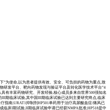
济天下”为使命,以为患者提供有效、安全、可负担的药物为重点,致
药物研发平台、靶向药物发现与验证平台及转化医学技术平台”4
队具有丰富药物研究、开发经验,核心成员多来自世界500强知名
II期临床试验,其中国III期临床试验已达到主要研究终点,临床
腺癌诊疗指南;URAT1抑制剂HP501单药用于治疗高尿酸血症/痛风已
临床I期试验,II期临床试验申请已经获NMPA批准;HP518是中