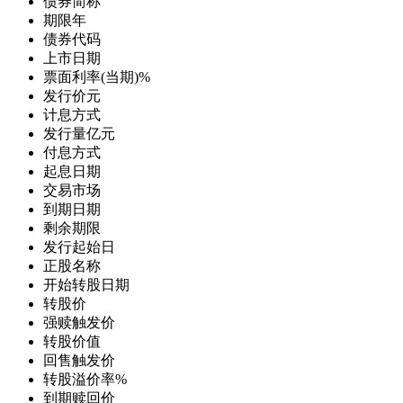
债券简称
期限
年
债券代码
上市日期
票面利率(当期)
%
发行价
元
计息方式
发行量
亿元
付息方式
起息日期
交易市场
到期日期
剩余期限
发行起始日
正股名称
开始转股日期
转股价
强赎触发价
转股价值
回售触发价
转股溢价率
%
到期赎回价