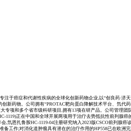
)是一家专注于癌症和代谢性疾病的全球化创新药物企业,以“创良药·
创新药物。公司拥有“PROTAC靶向蛋白降解技术平台、氘代
重大专项和多个省市级科研项目,拥有13项在研产品。公司管理团
C-1119)正在中国和全球开展两项用于治疗去势抵抗性前列腺癌的I
)年会,氘恩扎鲁胺HC-1119-04注册研究纳入2023版CSCO前列
相关准备工作;对消化道肿瘤具有潜在的治疗作用的HP558已在欧洲完成