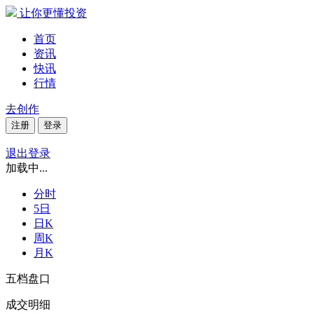
让你更懂投资
首页
资讯
快讯
行情
去创作
注册
登录
退出登录
加载中...
分时
5日
日K
周K
月K
五档盘口
成交明细