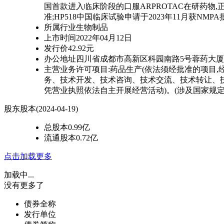
国首款进入临床阶段的口服ARPROTAC在研药物,
准;HP518中国临床试验申请于2023年11月获NMP
所属行业
生物制品
上市时间
2022年04月12日
发行价
42.92元
办公地址
四川省成都市高新区科园南路5号蓉药大厦1
主营业务
许可项目:药品生产(依法须经批准的项目
务、技术开发、技术咨询、技术交流、技术转让、技术
凭营业执照依法自主开展经营活动)。(涉及国家规
股东股本
(2024-04-19)
总股本
0.99亿
流通股本
0.72亿
点击加载更多
加载中...
没有更多了
债券全称
发行单位