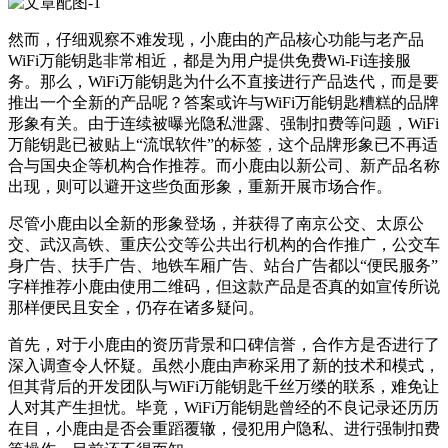
然而，仔细观察不难发现，小鹿由的产品核心功能与老产品
WiFi万能钥匙非常相近，都是为用户提供免费Wi-Fi连接服
务。那么，WiFi万能钥匙为什么不直接进行产品迭代，而是要
推出一个全新的产品呢？答案或许与WiFi万能钥匙糟糕的品牌
形象有关。由于连续被曝光隐私泄露、强制扣费等问题，WiFi
万能钥匙已被贴上“流氓软件”的标签，这个品牌形象已不再适
合与国央企等机构合作推荐。而小鹿由以新公司、新产品名称
出现，则可以避开这些负面形象，重新开展市场合作。
尽管小鹿由以全新的形象登场，并获得了南京公交、太原公
交、武汉高铁、重庆公交等公共出行机构的合作推广，公交车
身广告、扶手广告、地铁车厢广告、站台广告都以“便民服务”
字样推荐小鹿由使用二维码，但这款产品是否真的如宣传所说
那样便民且安全，仍存在诸多疑问。
首先，对于小鹿由的资历背景和口碑信誉，合作方是否进行了
深入调查令人怀疑。虽然小鹿由声称采用了新的技术和模式，
但其背后的开发团队与WiFi万能钥匙千丝万缕的联系，难免让
人对其产生担忧。毕竟，WiFi万能钥匙曾经的不良记录还历历
在目，小鹿由是否会重蹈覆辙，侵犯用户隐私、进行强制扣费