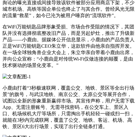
舆论的曝光直接或间接导致该软件被部分应用商店下架，不少
城市机场、高铁等国企单位也终止了与其合作。曾经风光无限
的流量“救星”，如今已沦为被用户唾弃的“流氓软件”。
在WiFi万能钥匙品牌形象受损、市场合作受阻的情况下，其团
队并没有选择彻底整改旧产品，而是另起炉灶，推出了升级新
产品——小鹿由。据媒体公开信息显示，小鹿由的产品负责人
正是WiFi万能钥匙CEO朱立华，这款软件由他亲自指挥开发。
在一场全球独角兽企业大会上，朱立华亲自带着小鹿由出席，
并向公众宣称：“小鹿由是对传统Wi-Fi仅做连接的颠覆，是由
技术驱动的场景化变革。”
小鹿由打着“3秒极速联网，覆盖公交、地铁、景区等全出行场
景”的旗号，与武汉地铁、南京公交、太原公交等展开合作，
试图以全新的形象重新赢得市场。其宣传声称，用户无需下载
App、无需注册账号、无需寻找密码，在公交车上、景区入
口、机场候机大厅等场所，只需掏出手机轻轻一碰或扫一扫，
就能在3秒内完成联网，覆盖了公交、地铁、客运、机场、高
铁、景区6大出行场景，实现了出行全链条打通。