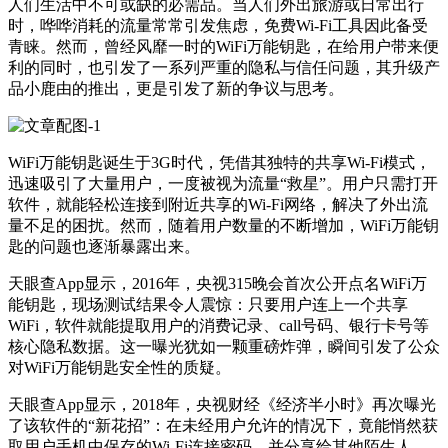
人们生活中不可或缺的必需品。当人们外出旅游或日常出行
时，哗哗消耗的流量常常引发焦虑，免费Wi-Fi工具因此备受
青睐。然而，曾经风靡一时的WiFi万能钥匙，在给用户带来便
利的同时，也引发了一系列严重的隐私与信任问题，其升级产
品小鹿由的推出，更是引发了新的争议与思考。
WiFi万能钥匙诞生于3G时代，凭借其独特的共享Wi-Fi模式，
迅速吸引了大量用户，一度被视为流量“救星”。用户只需打开
软件，就能轻松连接到附近共享的Wi-Fi网络，解决了外出流
量不足的困扰。然而，随着用户数量的不断增加，WiFi万能钥
匙的问题也逐渐暴露出来。
天眼查App显示，2016年，央视315晚会首次公开点名WiFi万
能钥匙，现场测试结果令人震惊：只要用户连上一个共享
WiFi，软件就能提取用户的消费记录、call号码、银行卡号等
核心隐私数据。这一曝光犹如一颗重磅炸弹，瞬间引发了公众
对WiFi万能钥匙安全性的质疑。
天眼查App显示，2018年，央视财经《经济半小时》再次曝光
了该软件的“新花招”：在未经用户允许的情况下，竟能悄然获
取用户手机中保存的Wi-Fi连接密码，并分享给其他陌生人。