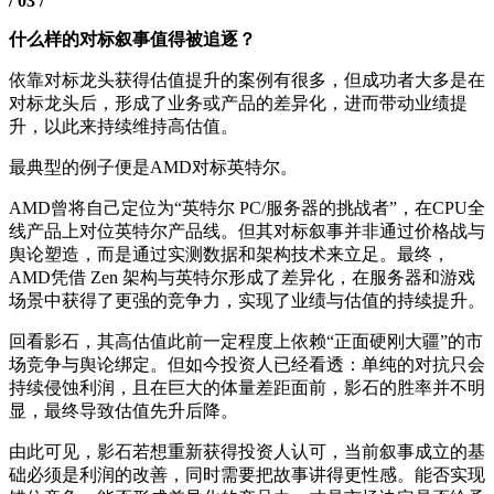
/ 03 /
什么样的对标叙事值得被追逐？
依靠对标龙头获得估值提升的案例有很多，但成功者大多是在
对标龙头后，形成了业务或产品的差异化，进而带动业绩提
升，以此来持续维持高估值。
最典型的例子便是AMD对标英特尔。
AMD曾将自己定位为“英特尔 PC/服务器的挑战者”，在CPU全
线产品上对位英特尔产品线。但其对标叙事并非通过价格战与
舆论塑造，而是通过实测数据和架构技术来立足。最终，
AMD凭借 Zen 架构与英特尔形成了差异化，在服务器和游戏
场景中获得了更强的竞争力，实现了业绩与估值的持续提升。
回看影石，其高估值此前一定程度上依赖“正面硬刚大疆”的市
场竞争与舆论绑定。但如今投资人已经看透：单纯的对抗只会
持续侵蚀利润，且在巨大的体量差距面前，影石的胜率并不明
显，最终导致估值先升后降。
由此可见，影石若想重新获得投资人认可，当前叙事成立的基
础必须是利润的改善，同时需要把故事讲得更性感。能否实现