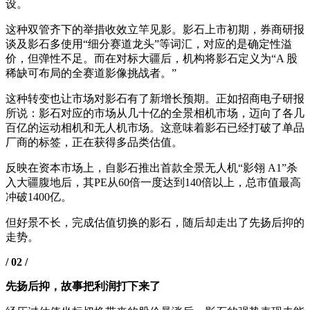
设。
这种双管齐下的举措收效立竿见影。影石上市初期，券商研报
谈及影石多使用“细分赛道龙头”等词汇，对应的是确定性溢
价，但弹性不足。而在对标大疆后，机构将影石定义为“A 股
稀缺可布局的全赛道影像挑战者。”
这种转变也让市场对影石有了新增长预期。正如招商电子研报
所说：影石对应的市场从几十亿的全景相机市场，迈向了各几
百亿的运动相机和无人机市场。这意味着影石已经打破了单品
厂商的标签，正在获得多品类估值。
反映在资本市场上，自影石推出首款全景无人机“影翎 A1”杀
入大疆腹地后，其PE从60倍一度达到140倍以上，总市值最高
冲破1400亿。
但好景不长，完成估值切换的影石，随后却走出了先扬后抑的
走势。
/ 02 /
先扬后抑，故事把利润打下来了