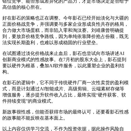
错位竞争、能否形成差异化的产品力，才是市场决定是否给予
高估值的核心所在。
好在影石的策略也正在调整。今年影石已经开始淡化与大疆的
正面价格战竞争，并强调要与多家企业形成良性共存的格局，
合力做大市场蛋糕，而非陷入零和淘汰赛。刘靖康曾明确提
到，要放弃价格竞争路线，因为单纯依靠降价抢占份额，既无
法实现长期盈利，也难以形成稳固的行业壁垒。
在试图通过淡化价格战来止血后，影石也尝试向市场讲述AI
创新商业模式的性感故事。在7月初的股东大会上，影石提到
要以硬件为根基，叠加AI软件服务，以此重塑企业的盈利结
构。
在影石的逻辑中，它不同于传统硬件厂商一次性卖货的盈利模
式，而是计划通过AI智能成片、高级剪辑、云端素材存储等
增值服务，逐步提升软件收入占比，最终实现“硬件获客、软
件持续变现”的商业模式。
新故事很性感，但能否获得市场的最终认可，还要看影石性感
的故事能不能反映在基本面上。
以上内容仅供学习交流，不作为投资依据，据此操作风险自