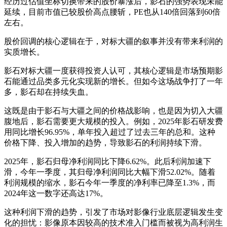
经历过估值坐标切换带来的股价暴涨后，影石的强势表现未能
延续，目前市值已较股价高点腰斩，PE也从140倍回落到60倍
左右。
股价回调的核心逻辑在于，对标大疆的叙事并没有带来利润的
实质增长。
影石对标大疆一度获得投资人认可，其核心逻辑是市场预期影
石能通过品类多元化实现新的增长。但如今这场战争打了一年
多，影石却在持续失血。
这既是由于影石与大疆之间的价格战影响，也是因为切入大疆
腹地后，影石需要更大规模的投入。例如，2025年影石研发费
用同比增长96.95%，单年投入超过了过去三年的总和。这种
价格下降、投入增加的趋势，导致影石的利润持续下滑。
2025年，影石归母净利润同比下降6.62%。此后利润加速下
滑，今年一季度，其归母净利润同比大幅下滑52.02%。随着
利润规模的缩水，影石今年一季度的净利率已降至1.3%，而
2024年这一数字还高达17%。
这种利润下滑的趋势，引发了市场对影像行业底层逻辑发生变
化的担忧：影像原本因较高的技术准入门槛而被视为高利润生