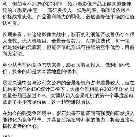
意，但如今不到2%的净利率，预示着影像产品正越来越像传
统的3C数码生意——高研发投入、低毛利率、强渠道依赖且
价格战常态化。产品盈利能力的弱化，必然会降低市场的估值
认可度。
长期来看，在这轮影像大战中，影石的利润能否改善仍存在很
大变数。无人机项目、全景云台芯片、AI算法迭代，每一项
都是烧钱的无底洞，但能否借此形成可持续的竞争优势，目前
尚无定论。
至少从当前的竞争态势来看，影石顶着高投入、低利润的代
价，换来的却是大本营地盘的缩小。
尽管久谦中台与沙利文公布的全景相机市占率差异较大，但在
机构更信任的IDC统计口径下，大疆全景相机在2025年Q4的出
货量份额已超过35%。大疆从切入全景相机的第一个季度起就
拿走了不少市场份额，这一趋势难以否认。
在如今的强竞争环境中，影石如果不能证明高强度的研发投入
能转化为竞争壁垒、并具备后续扭转利润的能力，将会直接动
摇投资者的信心。