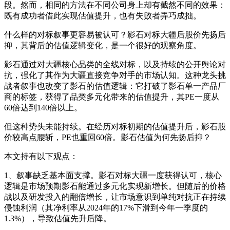
段。然而，相同的方法在不同公司身上却有截然不同的效果：
既有成功者借此实现估值提升，也有失败者弄巧成拙。
什么样的对标叙事更容易被认可？影石对标大疆后股价先扬后
抑，其背后的估值逻辑变化，是一个很好的观察角度。
影石通过对大疆核心品类的全线对标，以及持续的公开舆论对
抗，强化了其作为大疆直接竞争对手的市场认知。这种龙头挑
战者叙事也改变了影石的估值逻辑：它打破了影石单一产品厂
商的标签，获得了品类多元化带来的估值提升，其PE一度从
60倍达到140倍以上。
但这种势头未能持续。在经历对标初期的估值提升后，影石股
价较高点腰斩，PE也重回60倍。影石估值为何先扬后抑？
本文持有以下观点：
1、叙事缺乏基本面支撑。影石对标大疆一度获得认可，核心
逻辑是市场预期影石能通过多元化实现新增长。但随后的价格
战以及研发投入的翻倍增长，让市场意识到单纯对抗正在持续
侵蚀利润（其净利率从2024年的17%下滑到今年一季度的
1.3%），导致估值先升后降。