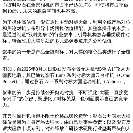
而彼时影石在全景相机的市占率已达81.7%。即使将市占率做
到100%，未来的想象空间也并不高。
为了撑住高估值，影石通过主动对标大疆，利用全线产品对位
和舆论对抗，来引导市场切换估值框架。其整套操作的本质，
是通过制造“双雄竞争”的行业叙事，引导机构放弃垂类硬件对
标，转而改用大疆所处的多元影像赛道来为公司估值。
叙事的第一步是产品全线对标，对大疆的核心品类进行了全覆
盖。
例如，自2025年8月14日影石发布全景无人机“影翎 A1”攻入大
疆腹地后，其已通过影石 Luna 系列对标大疆云台相机（Osmo
Pocket），通过影石 Ace 系列对标大疆运动相机（Action）。
叙事的第二步是持续公开舆论对抗，不断强化“大疆 = 直接竞
争对手”的心智，既强化了对标关系，也侧面展示自己的竞争
力。
其典型操作包括但不限于价格战舆论造势：影石公开表示大疆
降价是因为自身产品太强大，由自己对事件负责；以及影石反
诉大疆数十项专利，对外释放自研技术硬刚行业垄断巨头的人