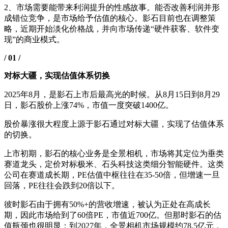
2、市场需要能带来利润提升的性感故事。能否改善利润并形
成错位竞争，是市场给予估值的核心。影石目前也在调整策
略，近期开始淡化价格战，并向市场传递“硬件获客、软件变
现”的商业模式。
/ 01 /
对标大疆，实现估值体系切换
2025年8月，是影石上市后最高光的时候。从8月15日到8月29
日，影石股价上涨74%，市值一度突破1400亿。
股价暴涨很大程度上源于影石通过对标大疆，实现了估值体系
的切换。
上市初期，影石的核心业务是全景相机，市场将其定位为垂类
赛道龙头，定价对标极米、石头科技这类细分智能硬件。这类
公司在赛道成长期，PE估值中枢往往在35-50倍，但增速一旦
回落，PE往往会跌到20倍以下。
彼时影石由于拥有50%+的营收增速，被认为正处在高成长
期，因此市场给到了60倍PE，市值近700亿。但那时影石的估
值瓶颈也很明显：到2027年，全景相机市场规模约78.5亿元，