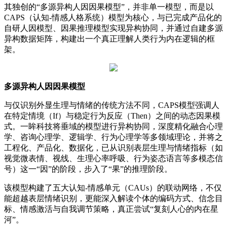
其独创的“多源异构人因因果模型”，并非单一模型，而是以
CAPS（认知-情感人格系统）模型为核心，与已完成产品化的
自研人因模型、因果推理模型实现异构协同，并通过自建多源
异构数据矩阵，构建出一个真正理解人类行为内在逻辑的框
架。
多源异构人因因果模型
与仅识别外显生理与情绪的传统方法不同，CAPS模型强调人
在特定情境（If）与稳定行为反应（Then）之间的动态因果模
式。一眸科技将垂域的模型进行异构协同，深度精化融合心理
学、咨询心理学、逻辑学、行为心理学等多领域理论，并将之
工程化、产品化、数据化，已从识别表层生理与情绪指标（如
视觉微表情、视线、生理心率呼吸、行为姿态语言等多模态信
号）这一“因”的阶段，步入了“果”的推理阶段。
该模型构建了五大认知-情感单元（CAUs）的联动网络，不仅
能超越表层情绪识别，更能深入解读个体的编码方式、信念目
标、情感激活与自我调节策略，真正尝试“复刻人心的内在星
河”。