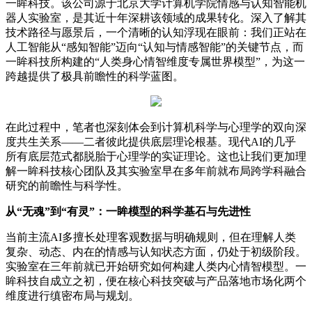
一眸科技。该公司源于北京大学计算机学院情感与认知智能机
器人实验室，是其近十年深耕该领域的成果转化。深入了解其
技术路径与愿景后，一个清晰的认知浮现在眼前：我们正站在
人工智能从“感知智能”迈向“认知与情感智能”的关键节点，而
一眸科技所构建的“人类身心情智维度专属世界模型”，为这一
跨越提供了极具前瞻性的科学蓝图。
在此过程中，笔者也深刻体会到计算机科学与心理学的双向深
度共生关系——二者彼此提供底层理论根基。现代AI的几乎
所有底层范式都脱胎于心理学的实证理论。这也让我们更加理
解一眸科技核心团队及其实验室早在多年前就布局跨学科融合
研究的前瞻性与科学性。
从“无魂”到“有灵”：一眸模型的科学基石与先进性
当前主流AI多擅长处理客观数据与明确规则，但在理解人类
复杂、动态、内在的情感与认知状态方面，仍处于初级阶段。
实验室在三年前就已开始研究如何构建人类内心情智模型。一
眸科技自成立之初，便在核心科技突破与产品落地市场化两个
维度进行缜密布局与规划。