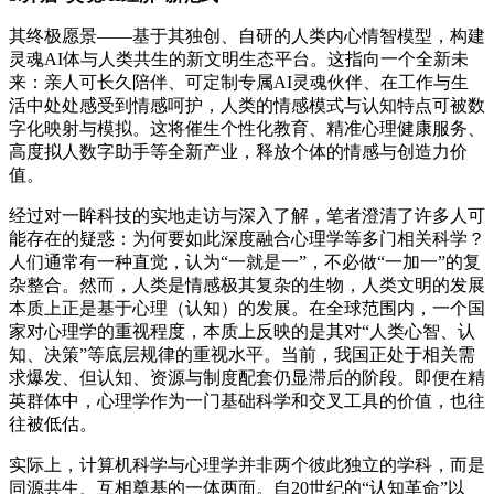
其终极愿景——基于其独创、自研的人类内心情智模型，构建
灵魂AI体与人类共生的新文明生态平台。这指向一个全新未
来：亲人可长久陪伴、可定制专属AI灵魂伙伴、在工作与生
活中处处感受到情感呵护，人类的情感模式与认知特点可被数
字化映射与模拟。这将催生个性化教育、精准心理健康服务、
高度拟人数字助手等全新产业，释放个体的情感与创造力价
值。
经过对一眸科技的实地走访与深入了解，笔者澄清了许多人可
能存在的疑惑：为何要如此深度融合心理学等多门相关科学？
人们通常有一种直觉，认为“一就是一”，不必做“一加一”的复
杂整合。然而，人类是情感极其复杂的生物，人类文明的发展
本质上正是基于心理（认知）的发展。在全球范围内，一个国
家对心理学的重视程度，本质上反映的是其对“人类心智、认
知、决策”等底层规律的重视水平。当前，我国正处于相关需
求爆发、但认知、资源与制度配套仍显滞后的阶段。即便在精
英群体中，心理学作为一门基础科学和交叉工具的价值，也往
往被低估。
实际上，计算机科学与心理学并非两个彼此独立的学科，而是
同源共生、互相奠基的一体两面。自20世纪的“认知革命”以