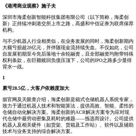
《港湾商业观察》施子夫
深圳市海柔创新智能科技集团有限公司（以下简称，海柔创
新）正持续冲刺港交所上市之路，高盛和中信证券为联席保荐
机构。
与不少机器人行业相类似，在业务发展的同时，海柔创新期内
大额亏损超28亿元，并伴随现金流持续失血。不仅如此，公司
自发展初期至今先后落地十余轮融资，且全部融资均附带特殊
权利条款，在巨额赎回负债压顶下，公司的IPO之路多少显得
背水一战。
1
累亏28.5亿，大客户依赖度加大
据官网及天眼查介绍，海柔创新是箱式仓储机器人系统专家，
致力于通过机器人技术和智能算法，提供高效、智能、柔性的
仓储自动化解决方案。海柔创新的ACR解决方案专为应对现
代仓储中最劳动密集及耗时的难题——拣选而设计。公司提供
机器人及相关硬件（如货架、货箱及工作站）、软件以及辅助
技术与业务支持的综合解决方案。