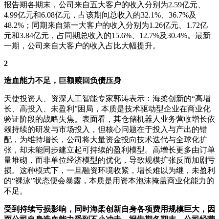
报告期各期末，公司来自五大客户的收入分别为2.59亿元、
4.99亿元和6.08亿元，占该期间总收入的32.1%、36.7%及
48.2%；同期来自第一大客户的收入分别为1.26亿元、1.72亿
元和3.84亿元，占同期总收入的15.6%、12.7%及30.4%。最新
一期，公司来自大客户的收入占比大幅提升。
2
造血能力不足，巨额赎回负债压身
天使投资人、资深人工智能专家郭涛表示：海柔创新的“高增
长、高投入、未盈利”困局，本质是技术驱动型企业在商业化
验证阶段的战略失焦。表面看，其仓储机器人业务营收增长依
赖持续的研发与市场投入，但核心问题在于投入与产出的错
配，为维持增长，公司将大量资金投向技术迭代与全球化扩
张，却未能同步建立起可持续的盈利模型。高增长更多由订单
量堆砌，而非单位经济模型的优化，导致规模扩张反而加剧亏
损。这种模式下，一旦融资环境收紧，增长难以为继，未盈利
的“裸泳”状态便会暴露，本质是用资本泡沫掩盖商业化能力的
不足。
受到持续亏损影响，同时海柔创新自身各项费用规模巨大，因