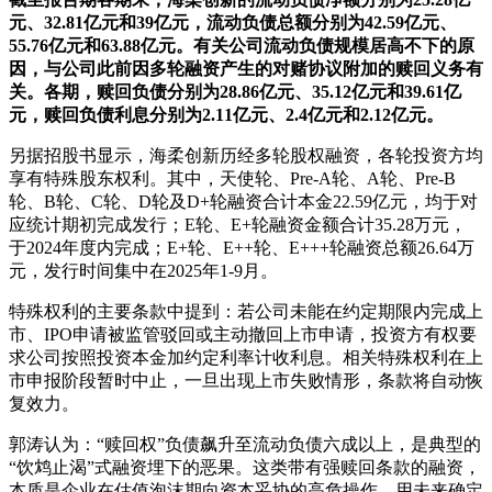
元、32.81亿元和39亿元，流动负债总额分别为42.59亿元、
55.76亿元和63.88亿元。有关公司流动负债规模居高不下的原
因，与公司此前因多轮融资产生的对赌协议附加的赎回义务有
关。各期，赎回负债分别为28.86亿元、35.12亿元和39.61亿
元，赎回负债利息分别为2.11亿元、2.4亿元和2.12亿元。
另据招股书显示，海柔创新历经多轮股权融资，各轮投资方均
享有特殊股东权利。其中，天使轮、Pre-A轮、A轮、Pre-B
轮、B轮、C轮、D轮及D+轮融资合计本金22.59亿元，均于对
应统计期初完成发行；E轮、E+轮融资金额合计35.28万元，
于2024年度内完成；E+轮、E++轮、E+++轮融资总额26.64万
元，发行时间集中在2025年1-9月。
特殊权利的主要条款中提到：若公司未能在约定期限内完成上
市、IPO申请被监管驳回或主动撤回上市申请，投资方有权要
求公司按照投资本金加约定利率计收利息。相关特殊权利在上
市申报阶段暂时中止，一旦出现上市失败情形，条款将自动恢
复效力。
郭涛认为：“赎回权”负债飙升至流动负债六成以上，是典型的
“饮鸩止渴”式融资埋下的恶果。这类带有强赎回条款的融资，
本质是企业在估值泡沫期向资本妥协的高危操作，用未来确定