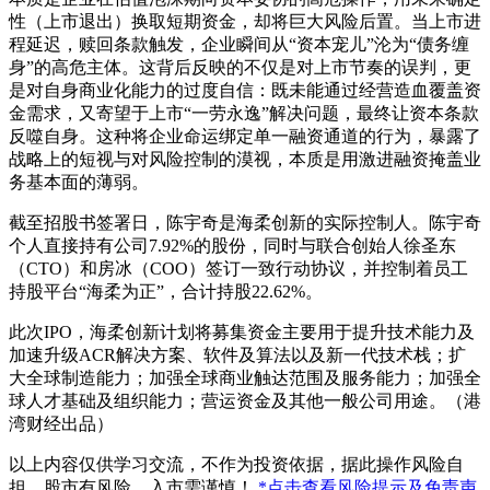
性（上市退出）换取短期资金，却将巨大风险后置。当上市进
程延迟，赎回条款触发，企业瞬间从“资本宠儿”沦为“债务缠
身”的高危主体。这背后反映的不仅是对上市节奏的误判，更
是对自身商业化能力的过度自信：既未能通过经营造血覆盖资
金需求，又寄望于上市“一劳永逸”解决问题，最终让资本条款
反噬自身。这种将企业命运绑定单一融资通道的行为，暴露了
战略上的短视与对风险控制的漠视，本质是用激进融资掩盖业
务基本面的薄弱。
截至招股书签署日，陈宇奇是海柔创新的实际控制人。陈宇奇
个人直接持有公司7.92%的股份，同时与联合创始人徐圣东
（CTO）和房冰（COO）签订一致行动协议，并控制着员工
持股平台“海柔为正”，合计持股22.62%。
此次IPO，海柔创新计划将募集资金主要用于提升技术能力及
加速升级ACR解决方案、软件及算法以及新一代技术栈；扩
大全球制造能力；加强全球商业触达范围及服务能力；加强全
球人才基础及组织能力；营运资金及其他一般公司用途。（港
湾财经出品）
以上内容仅供学习交流，不作为投资依据，据此操作风险自
担。股市有风险，入市需谨慎！
*点击查看风险提示及免责声