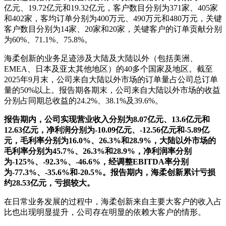
亿元、19.72亿元和19.32亿元，客户数目分别为371家、405家
和402家，客均订单分别为400万元、490万元和480万元，关键
客户数目分别为14家、20家和20家，关键客户的订单贡献分别
为60%、71.1%、75.8%。
海柔创新的业务足迹涉及大陆及大陆以外（包括美洲、
EMEA、日本及亚太其他地区）的40多个国家及地区。截至
2025年9月末，公司来自大陆以外市场的订单量占公司总订单
量的50%以上。报告期各期末，公司来自大陆以外市场的收益
分别占同期总收益的24.2%、38.1%及39.6%。
报告期内，公司实现营业收入分别为8.07亿元、13.6亿元和
12.63亿元，净利润分别为-10.09亿元、-12.56亿元和-5.89亿
元，毛利率分别为16.0%、26.3%和28.9%，大陆以外市场的
毛利率分别为45.7%、26.3%和28.9%，净利润率分别
为-125%、-92.3%、-46.6%，经调整EBITDA率分别
为-77.3%、-35.6%和-20.5%。报告期内，海柔创新累计亏损
约28.53亿元，亏损较大。
在日常业务发展的过程中，海柔创新来自主要大客户的收入占
比也出现明显提升，公司存在明显的依赖大客户的情形。