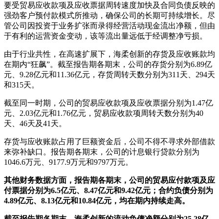
要受贸易应收款项及应收票据周转速度加快及合同负债反映的
强劲客户预付款模式所推动，确保公司的长期可持续增长。尽
管公司因投资于业务扩张而录得经营活动现金流出净额，但由
于有利的运营资金变动，该等流出量远低于经调整净亏损。
由于行业共性，在高速扩展下，海柔创新的存货及应收账款均
在期内“狂飙”。截至报告期各期末，公司的存货分别为6.89亿
元、9.28亿元和11.36亿元，存货周转天数分别为311天、294天
和315天。
截至同一时期，公司的贸易应收款项及应收票据分别为1.47亿
元、2.03亿元和1.76亿元，贸易应收款项周转天数分别为40
天、46天及41天。
存货与应收账款占用了巨额资金后，公司不得不寻求外部借款
来弥补缺口。报告期各期末，公司的计息银行贷款分别为
1046.6万元、9177.9万元和9797万元。
其他财务数据方面，报告期各期末，公司的贸易应付款项及应
付票据分别为6.5亿元、8.47亿元和9.42亿元；合约负债分别为
4.89亿元、8.13亿元和10.84亿元，均在期内持续走高。
截至报告期各期末，海柔创新的流动负债净额分别为25.28亿