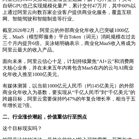
自研GPU也已实现规模化量产，累计交付47万片，其中60%以
上通过阿里云向数百家企业客户提供商业化服务，覆盖互联
网、智能驾驶和智能制造等行业。
截至2026年2月，阿里云的外部商业化年收入已突破1000亿
元，MaaS（模型即服务）平台Token（词元）消耗规模在过去
三个月内提升6倍。吴泳铭明确表示，商业化MaaS收入将成为
阿里云最大的收入产品。
面向未来，阿里云信心十足，计划持续聚焦“AI+云”和消费两
大核心业务，并在未来五年内将包含MaaS在内的云与AI商业
化年收入推至1000亿美元。
有媒体测算，以当前1000亿元人民币（约145亿美元）的外部
商业化年收入为基数，要实现从“千亿人民币”到“千亿美元”的
跨越目标，阿里云需要保持约47%的年复合增长率，相当于五
年增长近7倍。
二、行业涨价潮起，价值重估行至拐点
这个目标现实吗？