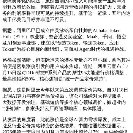
按照吴泳铭的说法，虽然当前的AI投入可能需要一至两年才
能释放增长效应，但随着AI与云营收规模的持续扩大，云业
务的利润率将呈现可见的持续提升。基于这一逻辑，五年内达
成千亿美元目标并非遥不可及。
据悉，阿里巴巴已成立由吴泳铭亲自挂帅的Alibaba Token
Hub（ATH）事业群，整合通义实验室、MaaS、千问、悟空
及AI创新事业部，建立以“创造Token、输送Token、应用
Token”为核心目标的新组织，直面AI Agent时代的机遇挑战。
路径虽然清晰，但实际运营的潜在变量亦不容小觑，首当其冲
的便是密集涨价引发的用户成本焦虑。近期，阿里云宣布自7
月15日起对DDoS防护系列产品的弹性95功能进行价格调整，
最高涨幅约50%，核心逻辑是“统一产品定价规范”。
据悉，这是阿里云今年以来第五次调整定价策略。自3月18日
上调AI算力与存储产品价格后，该公司陆续对大模型服务、
大数据开发治理、基础短信等多个核心领域调价，掀起业内
“涨价潮”，多家头部云厂商随即响应，集体跟进。
从发展的角度看，此轮涨价是全球AI算力需求爆发、成本上
涨及行业定价策略转变的必然结果。中国信通院数据显示，
2026年第一季度国内AI算力需求同比增长417%，而供给端仅