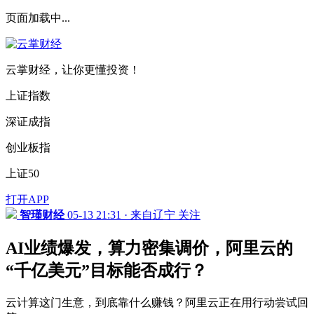
页面加载中...
云掌财经，让你更懂投资！
上证指数
深证成指
创业板指
上证50
打开APP
智瑾财经
05-13 21:31 · 来自辽宁
关注
AI业绩爆发，算力密集调价，阿里云的
“千亿美元”目标能否成行？
云计算这门生意，到底靠什么赚钱？阿里云正在用行动尝试回