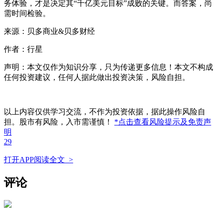
务体验，才是决定其“千亿美元目标”成败的关键。而答案，尚
需时间检验。
来源：贝多商业&贝多财经
作者：行星
声明：本文仅作为知识分享，只为传递更多信息！本文不构成
任何投资建议，任何人据此做出投资决策，风险自担。
以上内容仅供学习交流，不作为投资依据，据此操作风险自
担。股市有风险，入市需谨慎！
*点击查看风险提示及免责声
明
29
打开APP阅读全文 >
评论