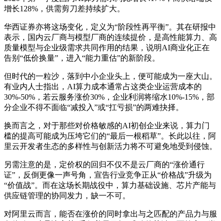
增长128%，供需剪刀差持续扩大。
华西证券亦将这场变化，定义为“阶段性再平衡”。其在研报中
表示，国内云厂商与模型厂商的连续提价，是高性能算力、高
质量模型与企业级需求共同作用的结果，说明AI商业化正在
告别“低价换量”，进入“能力重估”的新阶段。
但时代的一粒沙，落到中小企业头上，便可能成为一座大山。
有业内人士指出，AI算力成本通常占这类企业运营成本的
30%-50%，若云服务涨价30%，企业利润将缩水10%-15%，部
分企业不得不面临“减投入”或“扛亏损”的两难抉择。
换而言之，对于那些对价格敏感的AI初创企业来说，算力门
槛的提高可能成为压垮它们的“最后一根稻草”。长此以往，阿
里云开发者生态的多样性与创新活力将不可避免地受到侵蚀。
另需注意的是，定价权的回归不仅不是云厂商的“涨价通行
证”，反倒更像一声号角，宣告行业竞争正从“价格战”升级为
“价值战”。而在这场长期战役中，算力基础设施、芯片产能与
供应链管理的协同发力，缺一不可。
对阿里云而言，能否在涨价的同时拿出与之匹配的产品力与服