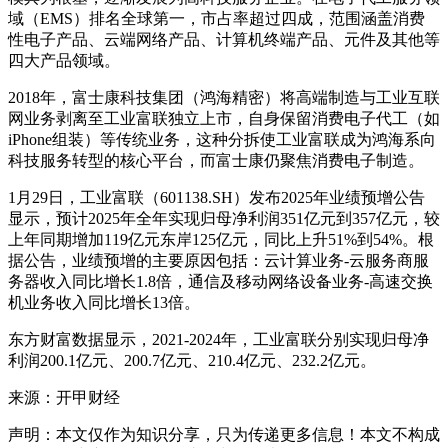
域（EMS）排名全球第一，市占率超过四成，范围涵盖消费
性电子产品、云端网络产品、计算机终端产品、元件及其他等
四大产品领域。
2018年，富士康科技集团（鸿海精密）将高端制造与工业互联
网业务剥离至工业富联独立上市，自身保留消费电子代工（如
iPhone组装）等传统业务，这种分拆使工业富联成为鸿海系向
科技服务转型的核心平台，而富士康仍聚焦消费电子制造。
1月29日，工业富联（601138.SH）发布2025年业绩预增公告
显示，预计2025年全年实现归母净利润351亿元到357亿元，较
上年同期增加119亿元东岸125亿元，同比上升51%到54%。根
据公告，业绩预增的主要原因包括：云计算业务-云服务商服
务器收入同比增长1.8倍，通信及移动网络设备业务-高速交换
机业务收入同比增长13倍。
东方财富数据显示，2021-2024年，工业富联分别实现归母净
利润200.1亿元、200.7亿元、210.4亿元、232.2亿元。
来源：开甲财经
声明：本文仅作为知识分享，只为传递更多信息！本文不构成