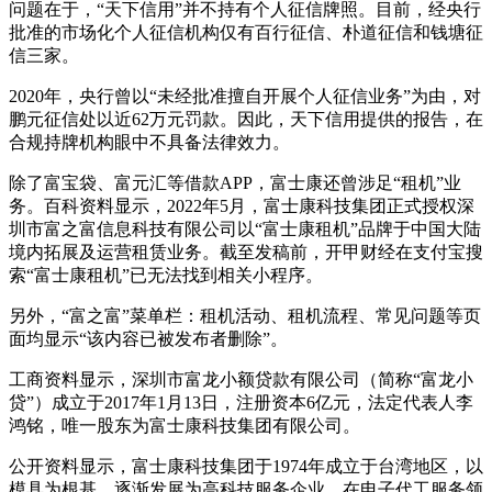
问题在于，“天下信用”并不持有个人征信牌照。目前，经央行
批准的市场化个人征信机构仅有百行征信、朴道征信和钱塘征
信三家。
2020年，央行曾以“未经批准擅自开展个人征信业务”为由，对
鹏元征信处以近62万元罚款。因此，天下信用提供的报告，在
合规持牌机构眼中不具备法律效力。
除了富宝袋、富元汇等借款APP，富士康还曾涉足“租机”业
务。百科资料显示，2022年5月，富士康科技集团正式授权深
圳市富之富信息科技有限公司以“富士康租机”品牌于中国大陆
境内拓展及运营租赁业务。截至发稿前，开甲财经在支付宝搜
索“富士康租机”已无法找到相关小程序。
另外，“富之富”菜单栏：租机活动、租机流程、常见问题等页
面均显示“该内容已被发布者删除”。
工商资料显示，深圳市富龙小额贷款有限公司（简称“富龙小
贷”）成立于2017年1月13日，注册资本6亿元，法定代表人李
鸿铭，唯一股东为富士康科技集团有限公司。
公开资料显示，富士康科技集团于1974年成立于台湾地区，以
模具为根基，逐渐发展为高科技服务企业。在电子代工服务领