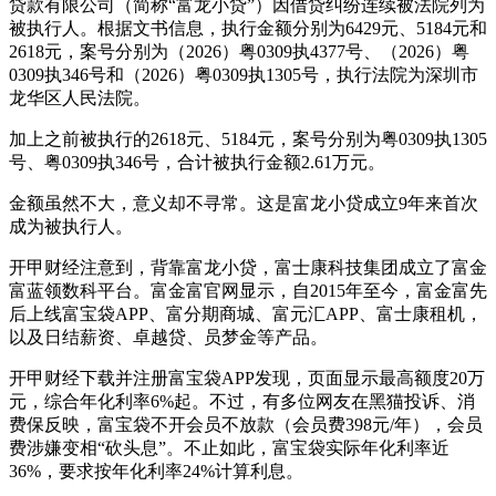
贷款有限公司（简称“富龙小贷”）因借贷纠纷连续被法院列为
被执行人。根据文书信息，执行金额分别为6429元、5184元和
2618元，案号分别为（2026）粤0309执4377号、（2026）粤
0309执346号和（2026）粤0309执1305号，执行法院为深圳市
龙华区人民法院。
加上之前被执行的2618元、5184元，案号分别为粤0309执1305
号、粤0309执346号，合计被执行金额2.61万元。
金额虽然不大，意义却不寻常。这是富龙小贷成立9年来首次
成为被执行人。
开甲财经注意到，背靠富龙小贷，富士康科技集团成立了富金
富蓝领数科平台。富金富官网显示，自2015年至今，富金富先
后上线富宝袋APP、富分期商城、富元汇APP、富士康租机，
以及日结薪资、卓越贷、员梦金等产品。
开甲财经下载并注册富宝袋APP发现，页面显示最高额度20万
元，综合年化利率6%起。不过，有多位网友在黑猫投诉、消
费保反映，富宝袋不开会员不放款（会员费398元/年），会员
费涉嫌变相“砍头息”。不止如此，富宝袋实际年化利率近
36%，要求按年化利率24%计算利息。