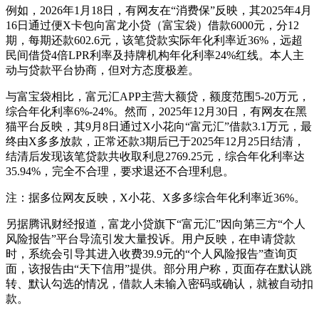
例如，2026年1月18日，有网友在“消费保”反映，其2025年4月
16日通过便X卡包向富龙小贷（富宝袋）借款6000元，分12
期，每期还款602.6元，该笔贷款实际年化利率近36%，远超
民间借贷4倍LPR利率及持牌机构年化利率24%红线。本人主
动与贷款平台协商，但对方态度极差。
与富宝袋相比，富元汇APP主营大额贷，额度范围5-20万元，
综合年化利率6%-24%。然而，2025年12月30日，有网友在黑
猫平台反映，其9月8日通过X小花向“富元汇”借款3.1万元，最
终由X多多放款，正常还款3期后已于2025年12月25日结清，
结清后发现该笔贷款共收取利息2769.25元，综合年化利率达
35.94%，完全不合理，要求退还不合理利息。
注：据多位网友反映，X小花、X多多综合年化利率近36%。
另据腾讯财经报道，富龙小贷旗下“富元汇”因向第三方“个人
风险报告”平台导流引发大量投诉。用户反映，在申请贷款
时，系统会引导其进入收费39.9元的“个人风险报告”查询页
面，该报告由“天下信用”提供。部分用户称，页面存在默认跳
转、默认勾选的情况，借款人未输入密码或确认，就被自动扣
款。