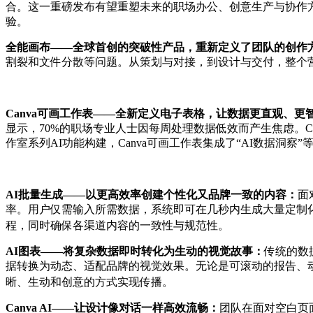
合。这一重磅发布有望重塑未来的职场办公、创意生产与协作
验。
全能画布——全球首创的突破性产品，重新定义了团队的创作
割裂和文件分散等问题。从策划与对接，到设计与交付，整个
Canva可画工作表——全新定义电子表格，让数据更直观、
显示，70%的职场专业人士因每周处理数据低效而产生焦虑。
作室系列AI功能构建，Canva可画工作表集成了“AI数据
AI批量生成——以更高效率创建个性化又品牌一致的内容：
面
率。用户仅需输入所需数据，系统即可在几秒内生成大量定制
程，同时确保各渠道内容的一致性与规范性。
AI图表
——
将复杂数据即时转化为生动的视觉故事：
传统的数
据转换为动态、适配品牌的视觉效果。无论是可滚动的报告、
晰、生动和创意的方式实现传播。
Canva AI——让设计像对话一样高效流畅：
团队在面对空白页面