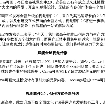
Canva可画，今日发布视觉套件2.0，这是自2012年成立以来
产力之间的界限，开启AI赋能设计、无缝的内容创作体验与个性
，Canva可画正式发布全新升级的视觉套件2.0，旨在为其迅速增长的
成，以及创建交互式界面的全新方式，视觉套件2.0将进一步释放
常内容创作到复杂工作流程的一站式解决方案。
 Perkins)在发布会上表示：“今天，我们很高兴能推出创造力与生
作并分享数百万个创意作品，而用户反馈中最集中的诉求，就是
，让创意表达比以往任何时候都更轻松。我们将持续致力于为全
赋能全球视觉传播
可画视觉套件以来，已有超过1.45亿用户加入该平台。如今，Canv
公套件已广泛应用于个人用户、团队协作及企业应用场景，覆盖全球
业。随着全球领先企业的持续采用，Canva可画实现了超过30亿美元的
何借助Canva可画大规模设计有吸引力的品牌内容。Docusign通
视觉套件2.0，创作方式全新升级
提升至全新高度。此次升级不仅全面优化了深受用户喜爱的核心工具