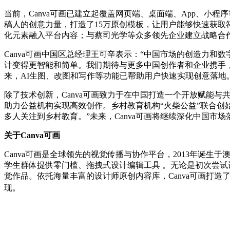
当前，Canva可画已建立起覆盖网页端、桌面端、App、小
稿人的创意力量，打造了15万原创模板，让用户能够快速获取符合
化元素融入平台内容；与蔡司光学等众多领先企业建立战略合
Canva可画中国区总经理王可辛表示：“中国市场的创造力
计变得更智能和简单。我们期待与更多中国创作者和企业携手，探
来，AI生图、改图和写作等功能已帮助用户快速实现创意落地
除了技术创新，Canva可画致力于在中国打造一个开放赋能与
助力公益机构实现高效创作。乡村教育机构“火柴公益”联合创
多人关注到乡村教育。”未来，Canva可画将继续深化中国
关于Canva可画
Canva可画是全球领先的视觉传播与协作平台，2013年诞生于
学生群体提供零门槛、拖拽式设计编辑工具 。无论是初次尝试
觉作品。依托海量丰富的设计师原创内容库，Canva可画打
现。