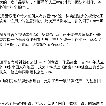
规模最大的一次产品更新，全面重塑人工智能时代下团队的创作、沟
化创作的全新时代。
 2.3 亿月活跃用户带来前所未有的设计体验。从功能强大的视觉化工
每一位用户的创意潜能。此次产品发布进一步巩固了Canva可
产力深度融合的视觉套件2.0，这是Canva可画十多年发展历程中最
希望获得一个无缝衔接创造力与生产力的统一工作平台。此次发
球用户提供更简单、更智能的创作体验。”
a可画平台每秒钟就有超过376个创意设计作品诞生，自2013年成立
190多个国家和地区，成为95%以上《财富》500强企业的首选
年化收入，较去年同期增长超过30%。
过Canva可画顺利完成品牌形象焕新，更新了数千项品牌资产，为创意团
，还带来了突破性的设计方式，实现了内容、数据与设计的深度整