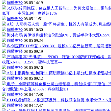
同壁财经
08-05 14:19
光模块传闻施压，创业板
人工智能ETF
为何比
通信ETF
更能
低开——
中际旭创
一度跌超13%
同壁财经
08-05 11:51
A股“人形
机器人
第一股”即将诞生，
机器人
有望成为8月主
同壁财经
08-05 10:30
海外市场|美伊谈判缓和油价跌逾6%，费城半导体大涨6.55
同壁财经
08-05 09:24
科创医药ETF
华夏（
588130
）规模4.83亿元创新高，居同指
同壁财经
08-05 09:19
市场再迎高“光”时刻！
159363
，涨近10%领跑ETF涨幅榜
收涨5.64%、3.25%，硬科技宽基—
同壁财经
08-05 09:16
A股中报再刮“红包雨”！
药明康德
15亿中期分红超市场预期
同壁财经
08-05 09:12
电子、创新药等科创板公司业绩预喜，科创综指ETF建信（
合指数近1年上涨32.55%；科创综指ET
同壁财经
08-04 17:48
ETF收盘解读：A股震荡反弹，科技领涨修复
市场快评：A
同壁财经
08-04 17:47
机构：港股红利中长期配置胜率提升，逢回调可布局
港股通