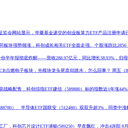
证监会网站显示，华夏基金递交的创业板算力ETF产品注册申请已
药板块强势领涨，科创成长相关ETF全面走强。个股涨跌比2856
半年报彻底炸醒——营收288.97亿元，同比增长38.93%，归母净
%！PCB点燃电子板块，光模块龙头尾盘却跳水，怎么回事？
周五（
本获战略配售，科创综指ETF建信（
589880
）标的指数近1年涨44
588780
）、
半导体ETF
国联安（
512480
）双双升超3%，同类中涨
厂，科创芯片设计ETF浦银(589250）早盘飘红，冲击4连阳
8