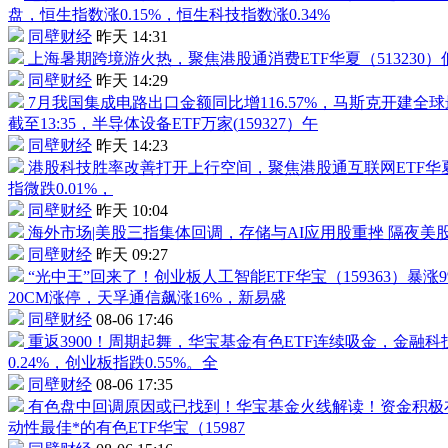
盘，恒生指数涨0.15%，恒生科技指数涨0.34%
同壁财经
昨天 14:31
上海暑期跨境游火热，聚焦
港股通消费ETF
华夏（
513230
）
同壁财经
昨天 14:29
7月我国集成电路出口金额同比增116.57%，马斯克开建全
截至13:35，
半导体设备ETF
万家(
159327
）午
同壁财经
昨天 14:23
港股科技胜率改善打开上行空间，聚焦
港股通互联网ETF
华
指微跌0.01%，
同壁财经
昨天 10:04
海外市场|美股三指集体回调，存储与AI应用股重挫
隔夜美股
同壁财经
昨天 09:27
“光中王”回来了！创业板
人工智能ETF
华宝（
159363
）暴涨
20CM涨停，
天孚通信
飙涨16%，
新易盛
同壁财经
08-06 17:46
重返3900！周期起舞，华宝基金有色ETF连续吸金，金融
0.24%，创业板指跌0.55%。全
同壁财经
08-06 17:35
有色盘中回调原因或已找到！华宝基金火线解读！资金积极布
动性最佳*的有色ETF华宝（15987