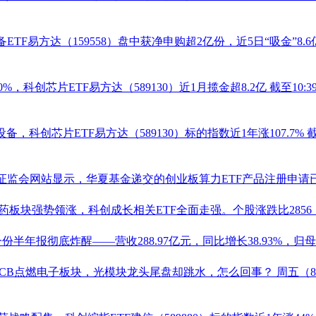
ETF
易方达（
159558
）盘中获净申购超2亿份，近5日“吸金”8.6
0%，科创
芯片ETF
易方达（
589130
）近1月揽金超8.2亿
截至10
设备，科创
芯片ETF
易方达（
589130
）标的指数近1年涨107.7%
证监会网站显示，华夏基金递交的创业板算力ETF产品注册申请已
药板块强势领涨，科创成长相关ETF全面走强。个股涨跌比2856
半年报彻底炸醒——营收288.97亿元，同比增长38.93%，归母净
%！PCB点燃电子板块，光模块龙头尾盘却跳水，怎么回事？
周五（