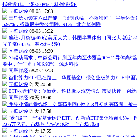
指数近1年上涨36.08%；科创综指E
同壁财经
08-03 17:03
三星长协锁定六成产能，“限制跌幅、不限涨幅”！
半导体设备
5.97%，权重股
中微公司
跌3.91%，
北方华创
跌
同壁财经
08-03 15:32
连续2月突破400亿美元大关，韩国半导体出口同比大增近18
光子
涨6.43%、源杰科技涨0
同壁财经
08-03 15:30
AI驱动需求，
中微公司
计划五年内至少覆盖60%半导体高端
股中，
仕佳光子
涨6.93%、源杰科技
同壁财经
08-03 15:28
首批算力ETF已在路上！华夏基金申报创业板算力ETF
中国
同壁财经
昨天 20:58
ETF收盘解读：创新药、科技板块涨势强劲
市场快评：创新
同壁财经
昨天 18:00
龙头业绩轮番炸场，创新药重回C位？
8月初的医药圈，被一份
同壁财经
昨天 17:58
“药”爆了！华宝基金
医疗ETF
、创新药ETF集体涨超4.5
2.66万亿元。市场热点快速轮动，全市场超28
同壁财经
昨天 17:55