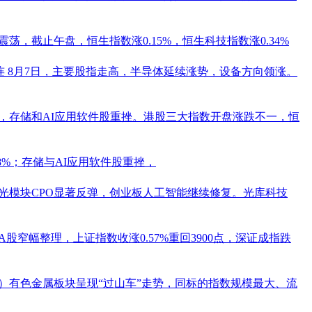
荡，截止午盘，恒生指数涨0.15%，恒生科技指数涨0.34%
连
8月7日，主要股指走高，半导体延续涨势，设备方向领涨。
跌，存储和AI应用软件股重挫。港股三大指数开盘涨跌不一，恒
18%；存储与AI应用软件股重挫，
，光模块CPO显著反弹，创业板人工智能继续修复。
光库科技
，A股窄幅整理，上证指数收涨0.57%重回3900点，深证成指跌
日）有色金属板块呈现“过山车”走势，同标的指数规模最大、流