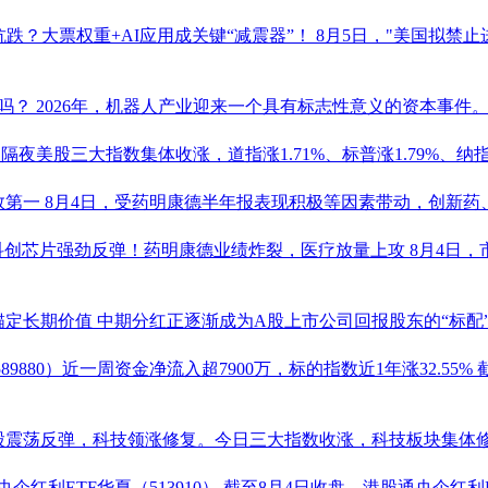
抗跌？大票权重+AI应用成关键“减震器”！
8月5日，"美国拟禁
线吗？
2026年，
机器人
产业迎来一个具有标志性意义的资本事件。
%
隔夜美股三大指数集体收涨，道指涨1.71%、标普涨1.79%、纳指涨
数第一
8月4日，受
药明康德
半年报表现积极等因素带动，创新药、
！科创芯片强劲反弹！
药明康德
业绩炸裂，医疗放量上攻
8月4日
锚定长期价值
中期分红正逐渐成为A股上市公司回报股东的“标配
589880
）近一周资金净流入超7900万，标的指数近1年涨32.55%
股震荡反弹，科技领涨修复。今日三大指数收涨，科技板块集体修复
央企红利ETF
华夏（
513910
）
截至8月4日收盘，
港股通央企红利E