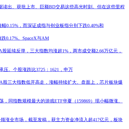
据读出、获批上市、巨额BD交易这些高光时刻。但在这些里程
幅0.15%，而深证成指与创业板指分别下跌0.40%和
.17%。SpaceX与AM
，A股延续反弹，三大指数均涨超1%，两市成交额2.66万亿元，
。个股涨跌比3725：1621，申万
，A股三大指数低开高走，涨幅持续扩大。盘面上，芯片板块爆
震荡，同指数规模最大的
游戏ETF
华夏（
159869
）现小幅微涨。
块领涨全市场，截至发稿，获主力资金净流入超417亿元，板块