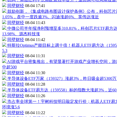
同壁财经
08-04 17:41
鼓励创新，《集成电路布图设计保护条例》公布，科创芯片设
1.05%，盘中一度跌逾3%。闪迪涨超6%、英伟达涨近
同壁财经
08-04 11:43
中微公司
半年报净利预增至多310.81%，科创
芯片ETF
易方
13.98%、源杰科技涨
同壁财经
08-04 11:42
特斯拉Optimus产能目标上调十倍！
机器人
ETF
易方达（
1595
5.3
同壁财经
08-04 11:31
AI游戏平台密集推出，有望显著打开游戏产业增长空间，
游
中超500
同壁财经
08-04 11:30
半导体设备ETF
万家（
159327
）涨超3%，昨日吸金超5300
同壁财经
08-04 11:28
半导体设备ETF
易方达（
159558
）标的指数大涨超3%，近60
同壁财经
08-04 11:26
市占率全球第一！
宇树科技
明日敲定发行价；
机器人
ETF
易
环境
涨5.6
同壁财经
08-04 11:22