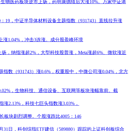
，生物医药板块逆市上扬，
药明康德
绩后大涨10%。万家中证
港
0：19，中证半导体材料设备主题指数（931743）直线拉升涨
上涨1.04%，冲击3连涨。成分股
盈峰环境
扬，纳指涨超2%，大型科技股普涨，Meta涨超6%、微软涨近
指数（931743）涨0.6%，权重股中，
中微公司
涨0.04%，
北方
0.02%，生物科技、通信设备、互联网等板块涨幅靠前。截
涨2.13%，科技七巨头指数涨3.03%，
板块剧烈调整。个股涨跌比4005：146
月31日，科创综指ETF建信（
589880
）跟踪的上证科创板综合