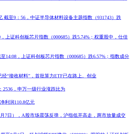
亿
截至9：56，中证半导体材料设备主题指数（931743）跌
:39，上证科创板芯片指数（
000685
）跌5.74%；权重股中，
仕佳
截至14:08，上证科创板芯片指数（
000685
）跌6.57%；指数成分
经“接收材料”，首批算力ETF已在路上。创业
：2536，申万一级行业涨跌比为
利润110.8亿元
8月7日），A股市场震荡反弹，沪指低开高走，两市放量成交