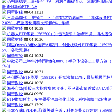
药明康德
史上最强半年报，利润全面破百亿！
港股通创新药E
股通创新药ETF
（场
同壁财经
08-04 11:21
三星晶圆代工迎拐点，下半年有望实现满产！
半导体设备ET
2.02%，权重股
长川科技
涨超6%，华峰
同壁财经
08-04 10:38
机器人
ETF华夏（
562500
）冲击3连涨！
盈峰环境
、
博杰股
同壁财经
08-04 10:36
阿里Qwen3.8催化国产AI应用，
创业板软件ETF华夏
（
15925
5%、谷歌涨超4
同壁财经
08-04 10:34
中微公司
上半年净利预增约300%！
半导体设备ETF
易方达（
华创
同壁财经
08-04 10:31
科创医药ETF
华夏（
588130
）开盘涨超1.5%，最新规模同
同壁财经
08-04 10:28
海外市场|美股三大指数集体收涨，亚马逊市值首破3万亿美
同壁财经
08-04 09:50
ETF收盘解读：多主题受消息催化上涨，科技领跌
市场快评
同壁财经
08-03 17:39
长鑫存储LPDDR6取得关键突破，科创综指ETF建信（
58988