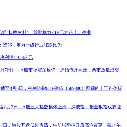
经“接收材料”，首批算力ETF已在路上。创业
：2536，申万一级行业涨跌比为
利润110.8亿元
8月7日），A股市场震荡反弹，沪指低开高走，两市放量成交
%
截至8月6日，科创综指ETF建信（
589880
）跟踪的上证科创板
幅
8月7日，A股三大指数集体上涨，深成指、创业板指双双涨
月7日，港股开盘低位震荡，午前强势拉升后高位震荡，截止午