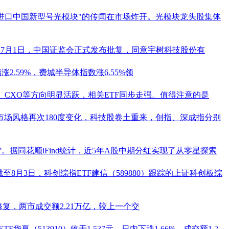
止进口中国新型号光模块"的传闻在市场炸开。光模块龙头股集体
7月1日，中国证监会正式发布批复，同意
宇树科技
股份有
2.59%，费城半导体指数涨6.55%领
CXO等方向明显活跃，相关ETF同步走强。值得注意的是
，市场风格再次180度变化，科技股卷土重来，创指、深成指分别
”。据
同花顺
iFind统计，近5年A股中期分红实现了从零星探索
截至8月3日，科创综指ETF建信（
589880
）跟踪的上证科创板综
，两市成交额2.21万亿，较上一个交
TF
华夏（
513910
）收于1.537元，日内下跌1.66%，成交额1.2