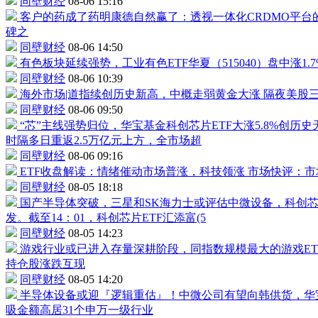
同壁财经
08-06 15:16
客户的药成了
药明康德
自然赢了：透视一体化CRDMO平台
碑之
同壁财经
08-06 14:50
有色板块延续强势，
工业有色ETF
华夏（
515040
）盘中涨1.
同壁财经
08-06 10:39
海外市场|道指续创历史新高，中概走弱黄金大涨
隔夜美股三
同壁财经
08-06 09:50
“芯”主线强势归位，华宝基金
科创芯片ETF
大涨5.8%创
时隔多日重返2.5万亿元上方，全市场超
同壁财经
08-06 09:16
ETF收盘解读：情绪催动市场普涨，科技领涨
市场快评：市
同壁财经
08-05 18:18
国产半导体突破，三星和SK海力士或评估中微设备，
科创芯
发。截至14：01，
科创芯片ETF
汇添富(5
同壁财经
08-05 14:23
游戏行业或已进入存量深耕阶段，同指数规模最大的
游戏ET
持仓股涨跌互现
同壁财经
08-05 14:20
半导体设备或迎『逻辑重估』！
中微公司
有望向韩供货，华
吸金额高居31个申万一级行业