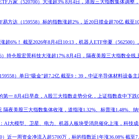
TF
万家（
520700
）大涨超3%
8月4日，港股三大指数集体调整
F
易方达（
159558
）标的指数涨超2%，近20日揽金超70亿
截至1
份
涨超6%！
截至2026年8月4日10:13，
机器人
ETF华夏（
562500
）
6
）持仓股
宏景科技
大涨超17%
8月4日，隔夜美股三大指数全线上
159558
）单日“吸金”超7.2亿
截至9：39，中证半导体材料设备主题
标的第一
8月4日早盘，A股三大指数走势分化，上证指数盘中下跌
元
隔夜美股三大指数集体收涨，道指涨1.32%、标普涨1.48%、纳指
：AI大模型、卫星、电力、
机器人
板块受消息催化上涨，科技成长
0
）近一周资金净流入超5700万，标的指数近1年涨36.08%
截至7