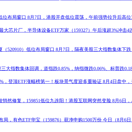
低位布局窗口
8月7日，港股开盘低位震荡，午前强势拉升后高位震
球最大芯片厂，
半导体设备ETF
万家（
159327
）午后涨超3%冲击4
夏（
520910
）低位布局窗口
8月7日，隔夜美股三大指数集体下
三大指数集体回调，道指跌0.85%，纳指微跌0.06%、标普跌0.
9%，登顶ETF涨幅榜第一！板块景气度迎多重验证
8月4日盘中
科技悄然修复，
159851
低位九连阳！港股互联网突然变脸
8月6日
局，有色ETF华宝（
159876
）获净申购1500万份
今日（8月6