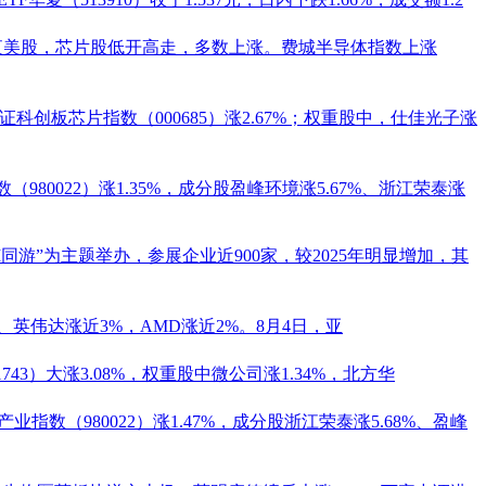
夜美股，芯片股低开高走，多数上涨。费城半导体指数上涨
，上证科创板芯片指数（
000685
）涨2.67%；权重股中，
仕佳光子
涨
（980022）涨1.35%，成分股
盈峰环境
涨5.67%、
浙江荣泰
涨
以“与AI同游”为主题举办，参展企业近900家，较2025年明显增加，其
、英伟达涨近3%，AMD涨近2%。8月4日，亚
43）大涨3.08%，权重股
中微公司
涨1.34%，北方华
产业指数（980022）涨1.47%，成分股
浙江荣泰
涨5.68%、
盈峰