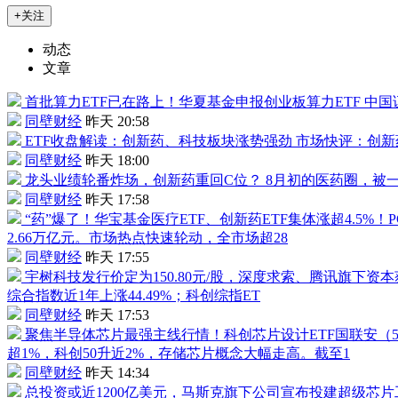
+关注
动态
文章
首批算力ETF已在路上！华夏基金申报创业板算力ETF
中国
同壁财经
昨天 20:58
ETF收盘解读：创新药、科技板块涨势强劲
市场快评：创新
同壁财经
昨天 18:00
龙头业绩轮番炸场，创新药重回C位？
8月初的医药圈，被一份
同壁财经
昨天 17:58
“药”爆了！华宝基金
医疗ETF
、创新药ETF集体涨超4.5
2.66万亿元。市场热点快速轮动，全市场超28
同壁财经
昨天 17:55
宇树科技
发行价定为150.80元/股，深度求索、腾讯旗下资
综合指数近1年上涨44.49%；科创综指ET
同壁财经
昨天 17:53
聚焦半导体芯片最强主线行情！科创芯片设计ETF国联安（
超1%，科创50升近2%，存储芯片概念大幅走高。截至1
同壁财经
昨天 14:34
总投资或近1200亿美元，马斯克旗下公司宣布投建超级芯片工