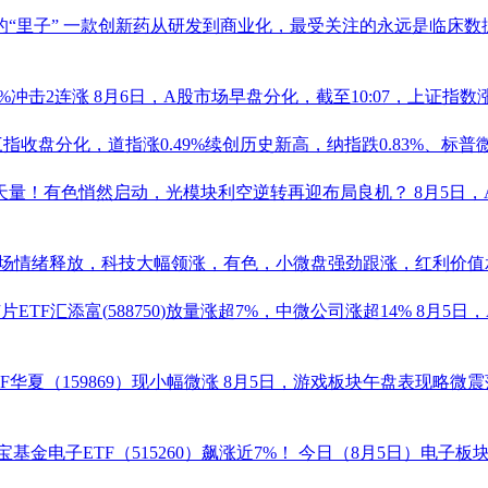
的“里子”
一款创新药从研发到商业化，最受关注的永远是临床数
7%冲击2连涨
8月6日，A股市场早盘分化，截至10:07，上证指数涨
指收盘分化，道指涨0.49%续创历史新高，纳指跌0.83%、标普微跌0
历史天量！有色悄然启动，光模块利空逆转再迎布局良机？
8月5日
场情绪释放，科技大幅领涨，有色，小微盘强劲跟涨，红利价值承压
片ETF
汇添富(
588750
)放量涨超7%，
中微公司
涨超14%
8月5日
F
华夏（
159869
）现小幅微涨
8月5日，游戏板块午盘表现略微
宝基金
电子ETF
（
515260
）飙涨近7%！
今日（8月5日）电子板