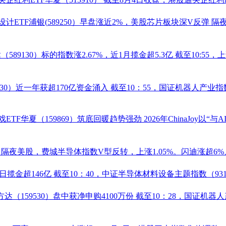
计ETF浦银(
589250
）早盘涨近2%，美股芯片板块深V反弹
隔
达（
589130
）标的指数涨2.67%，近1月揽金超5.3亿
截至10:55
30
）近一年获超170亿资金涌入
截至10：55，国证
机器人
产业指数
戏ETF
华夏（
159869
）筑底回暖趋势强劲
2026年ChinaJoy
万
隔夜美股，费城半导体指数V型反转，上涨1.05%。闪迪涨超6%
日揽金超146亿
截至10：40，中证半导体材料设备主题指数（9317
方达（
159530
）盘中获净申购4100万份
截至10：28，国证
机器人