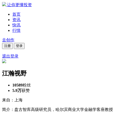
让你更懂投资
首页
资讯
快讯
行情
去创作
注册
登录
退出登录
江瀚视野
10589
粉丝
5.9万
获赞
来自：上海
简介：盘古智库高级研究员，哈尔滨商业大学金融学客座教授