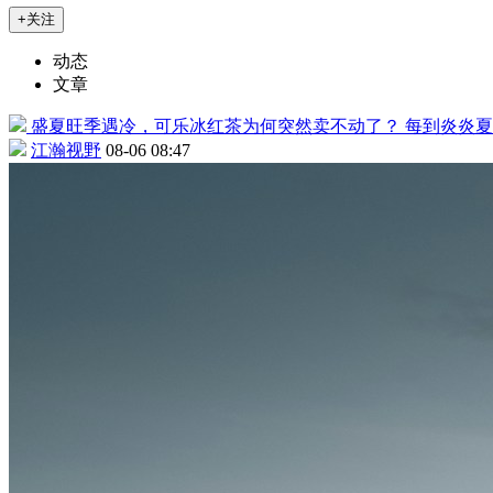
+关注
动态
文章
盛夏旺季遇冷，可乐冰红茶为何突然卖不动了？
每到炎炎夏
江瀚视野
08-06 08:47