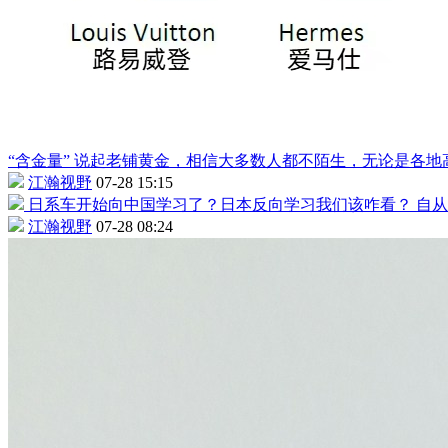
“含金量”
说起老铺黄金，相信大多数人都不陌生，无论是各地
江瀚视野
07-28 15:15
日系车开始向中国学习了？日本反向学习我们该咋看？
自从
江瀚视野
07-28 08:24