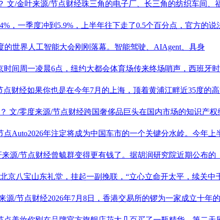
？
文/金叶来源/节点财经珠三角的电子厂、长三角的纺织车间
.4%，一季度冲到5.9%，上半年往下走了0.5个百分点，官方的说
的世界人工智能大会刚刚落幕。智能驾驶、AIAgent、具身
北京时间周一凌晨6点，纽约大都会体育场传来终场哨声，西班牙时
/节点财经如果你也是在今年7月的上海，顶着黄浦江畔近35度的高
压？
文/零度来源/节点财经跨国奢侈品巨头在国内市场的知识产
/节点Auto2026年注定将成为中国车市的一个关键分水岭。今年
轩来源/节点财经曾毓群变得更有钱了。据胡润研究院近期公布的《
午，北京八宝山东礼堂，挂起一副挽联，“立心立命开太平，续关中
来源/节点财经2026年7月8日，香港交易所的锣为一家成立十年的公
/节点美妆你刚在品牌官方旗舰店花大几百买了一瓶精华。第二天