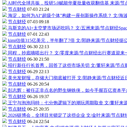
AI时代全球共振，投研5.0赋能华夏批量收获翻倍基
来源/
节点财经
07-03 21:24
海淀，如何为AI“超级个体”构建一座创新操作系统？
文/海
节点财经
07-03 09:18
马斯克的AI+太空梦市场还吃吗？
文/五洲来源/节点财经Sp
节点财经
07-01 22:43
kimi估值315亿美元，半年翻了7倍
文/郭静来源/节点财经
节点财经
06-30 22:13
同程，抄底嘀嗒出行？
文/零度来源/节点财经出行赛道迎
节点财经
06-30 21:50
招行新任行长首秀，回答了这些市场关切
文/董轩来源/节
节点财经
06-29 22:13
美光发财报，存储大门彻底被打开
文/郭静来源/节点财经
节点财经
06-26 20:54
彭志辉：被任正非点名的野生钢铁侠，如今手握百亿资本平
节点财经
06-26 19:37
王宁与泡泡玛特：七分饱逻辑下的潮玩周期取舍
文/董轩来
节点财经
06-25 20:35
2026链博会，全球目光锁定了这些企业
文/金叶来源/节点
节点财经
06-24 22:54