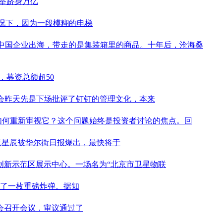
一举跻身万亿
况下，因为一段模糊的电梯
，中国企业出海，带走的是集装箱里的商品。十年后，沧海桑
融资，募资总额超50
员会昨天先是下场批评了钉钉的管理文化，本来
如何重新审视它？这个问题始终是投资者讨论的焦点。回
阶跃星辰被华尔街日报爆出，最快将于
创新示范区展示中心。一场名为“北京市卫星物联
出了一枚重磅炸弹。据知
会召开会议，审议通过了