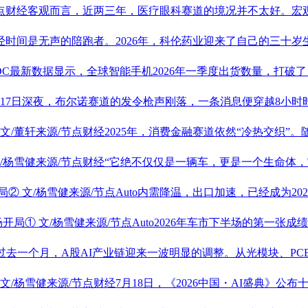
节点财经客观而言，近两三年，医疗眼科赛道的境况并不太好。宏
经时间是无声的陪跑者。2026年，
科伦药业
迎来了自己的三十岁生
IDC最新数据显示，全球智能手机2026年一季度出货数量，打破了
5月17日深夜，布尔诺赛道的发令枪声刚落，一条消息便穿越8小
文/董轩来源/节点财经2025年，消费金融赛道依然“冷热交织”
/杨雪健来源/节点财经“它绝不仅仅是一辆车，更是一个生命体
局②
文/杨雪健来源/节点Auto内需降温，出口加速，已经成为
场开局①
文/杨雪健来源/节点Auto2026年车市下半场的第一张
经过去一个月，A股AI产业链迎来一波明显的调整。从光模块、PC
文/杨雪健来源/节点财经7月18日，《2026中国・AI盛典》公