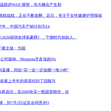
温踏进WAIC展馆，你大概会产生和
权维权战线，正在不断发酵。近日，专注于女性健康护理领域
上半年，中国汽车产销分别为14
2026胡润全球富豪榜》，
宁德时代
创始人、
千载文脉；为国
司敲响。Momenta开盘涨超6%
刷直播，同款“买一送一还加赠一堆小样”
炉，各家上半年的表现也到了回顾与
再追问：花2000块买一瓶国货精华，你
，到7月2日证监会同意IPO