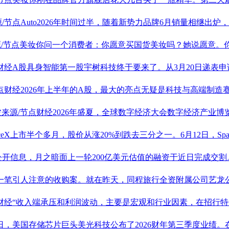
源/节点Auto2026年时间过半，随着新势力品牌6月销量相继出
源/节点美妆你问一个消费者：你愿意买国货美妆吗？她说愿意。你
点财经A股具身智能第一股宇树科技终于要来了。从3月20日递表申请
节点财经2026年上半年的A股，最大的亮点无疑是科技与高端制
波来源/节点财经2026年盛夏，全球数字经济大会数字经济产业
aceX上市半个多月，股价从涨20%到跌去三分之一。6月12日，Spa
据公开信息，月之暗面上一轮200亿美元估值的融资于近日完成交
来一笔引人注意的收购案。就在昨天，同程旅行全资附属公司艺龙
点财经“收入端承压和利润波动，主要是宏观和行业因素，在招行
近日，美国存储芯片巨头美光科技公布了2026财年第三季度业绩