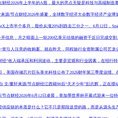
节点财经2026年上半年的A股，最大的亮点无疑是科技与高端制
波来源/节点财经2026年盛夏，全球数字经济大会数字经济产业
aceX上市半个多月，股价从涨20%到跌去三分之一。6月12日，Spa
据公开信息，月之暗面上一轮200亿美元估值的融资于近日完成交
来一笔引人注意的收购案。就在昨天，同程旅行全资附属公司艺龙
点财经“收入端承压和利润波动，主要是宏观和行业因素，在招行
近日，美国存储芯片巨头美光科技公布了2026财年第三季度业绩
台
文/董轩来源/节点财经江西籍90后“天才少年”彭志辉，正在搅动
源/节点财经2026年6月12日凌晨，美加墨世界杯开幕式迎来一位
财经供应链的本质是什么？它不只是那段送货的路，而是从源头生