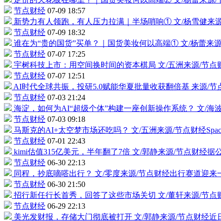
节点财经
07-09 18:57
新势力有人领跑，有人压力拉满｜半场哨响①
文/杨雪健来
节点财经
07-09 18:32
谁在为“贵的国货”买单？｜国货美妆何以高端①
文/杨蕾来
节点财经
07-07 17:25
宇树科技上市：用空间换时间的资本棋局
文/五洲来源/节
节点财经
07-07 12:51
AI时代全球共振，投研5.0赋能华夏批量收获翻倍基
来源/
节点财经
07-03 21:24
海淀，如何为AI“超级个体”构建一座创新操作系统？
文/海
节点财经
07-03 09:18
马斯克的AI+太空梦市场还吃吗？
文/五洲来源/节点财经Sp
节点财经
07-01 22:43
kimi估值315亿美元，半年翻了7倍
文/郭静来源/节点财经
节点财经
06-30 22:13
同程，抄底嘀嗒出行？
文/零度来源/节点财经出行赛道迎
节点财经
06-30 21:50
招行新任行长首秀，回答了这些市场关切
文/董轩来源/节
节点财经
06-29 22:13
美光发财报，存储大门彻底被打开
文/郭静来源/节点财经