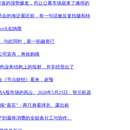
造赛道的强势爆发，也让公募市场迎来了难得的
博览会的海淀展区前，有一句话被反复拍摄和转
ceX在纳斯
割。与此同时，新一轮融资已
公司宣布，将收购嘀
特色业务结构上的投射，并非经营出了
。在《节点财经》看来，超预
A股市场的风云。2026年5月25日，智元机器
特殊“嘉宾”：两只身着球衣、露出标
产到最终消费的全链条分工与协作。