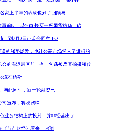
炉，各家上半年的表现也到了回顾与
再追问：花2000块买一瓶国货精华，你
，到7月2日证监会同意IPO
造赛道的强势爆发，也让公募市场迎来了难得的
博览会的海淀展区前，有一句话被反复拍摄和转
ceX在纳斯
割。与此同时，新一轮融资已
公司宣布，将收购嘀
特色业务结构上的投射，并非经营出了
。在《节点财经》看来，超预