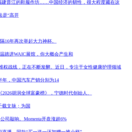
、福建晋江的鞋服作坊……中国经济的韧性，很大程度藏在这
法是“高开
隔16年再次举起大力神杯。
温踏进WAIC展馆，你大概会产生和
权维权战线，正在不断发酵。近日，专注于女性健康护理领域
上半年，中国汽车产销分别为14
2026胡润全球富豪榜》，
宁德时代
创始人、
千载文脉；为国
司敲响。Momenta开盘涨超6%
刷直播，同款“买一送一还加赠一堆小样”