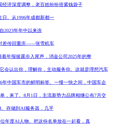
观经济深度调整，
老百姓
纷纷捂紧钱袋子
日。从1996年成都新都一
自2023年年中以来连
时时差传回重庆——张雪机车
。随着年报披露步入尾声，消金公司2025年的整
，它会认出你，理解你，主动服务你。这就是理想汽车
2026年中国车市的鲜明标签。一慢一快之间，中国车企
成绩单，来了。8月1日，主流新势力品牌相继公布7月交
B、存储到AI服务器，几乎
布十位年度AI人物。把这份名单放在一起看，真