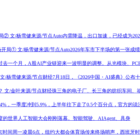
局②
文/杨雪健来源/节点Auto内需降温，出口加速，已经成为
场开局①
文/杨雪健来源/节点Auto2026年车市下半场的第一张
经过去一个月，A股AI产业链迎来一波明显的调整。从光模块、PC
文/杨雪健来源/节点财经7月18日，《2026中国・AI盛典》公
？
文/金叶来源/节点财经珠三角的电子厂、长三角的纺织车间
.4%，一季度冲到5.9%，上半年往下走了0.5个百分点，官方的说
的世界人工智能大会刚刚落幕。智能驾驶、AIAgent、具身
北京时间周一凌晨6点，纽约大都会体育场传来终场哨声，西班牙时