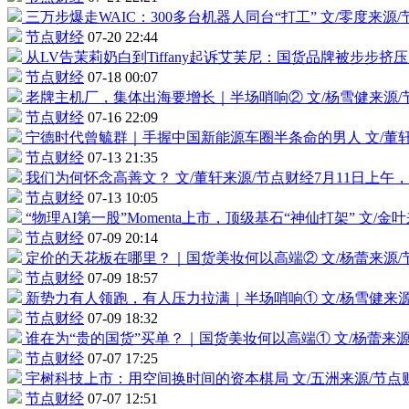
三万步爆走WAIC：300多台
机器人
同台“打工”
文/零度来源
节点财经
07-20 22:44
从LV告茉莉奶白到Tiffany起诉艾芙尼：国货品牌被步步挤
节点财经
07-18 00:07
老牌主机厂，集体出海要增长｜半场哨响②
文/杨雪健来源
节点财经
07-16 22:09
宁德时代
曾毓群｜手握中
国新能源
车圈半条命的男人
文/董
节点财经
07-13 21:35
我们为何怀念高善文？
文/董轩来源/节点财经7月11日上
节点财经
07-13 10:05
“物理AI第一股”Momenta上市，顶级基石“神仙打架”
文/金叶
节点财经
07-09 20:14
定价的天花板在哪里？｜国货美妆何以高端②
文/杨蕾来源
节点财经
07-09 18:57
新势力有人领跑，有人压力拉满｜半场哨响①
文/杨雪健来
节点财经
07-09 18:32
谁在为“贵的国货”买单？｜国货美妆何以高端①
文/杨蕾来
节点财经
07-07 17:25
宇树科技上市：用空间换时间的资本棋局
文/五洲来源/节
节点财经
07-07 12:51