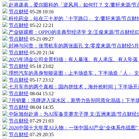
赴港递表，
爱尔眼科
的「逆风局」如何打？
文/董轩来源/
节点财经
05-28 10:16
科伦药业
，站在三十岁的「十字路口」
文/董轩来源/节点财
节点财经
05-22 12:21
产业链观察：OPPO的非典型经济学
文/王俊来源/节点财经
节点财经
05-21 09:27
封神与问责：张雪机车的两张面孔
文/零度来源/节点财经
节点财经
05-20 21:34
2025年消金公司全景扫描：有人暴涨、有人承压、有人坠落
节点财经
05-18 23:02
理想汽车的具身智能蓝图：上半场造车，下半场造「人」
文
节点财经
05-17 23:12
七月车市的两个真相：国内拼技术，海外抢时间｜下半场开
节点财经
08-04 15:12
7月销量：洗牌进入深水区，新势力告别同质化混战｜下半
节点财经
08-04 14:35
中际旭创
赴港：为AI军备竞赛充子弹
文/五洲来源/节点财
节点财经
07-29 21:03
2026中国十大年度AI人物：一张中国AI产业“全体系作战图”
节点财经
07-29 20:35