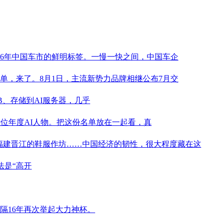
2026年中国车市的鲜明标签。一慢一快之间，中国车企
成绩单，来了。8月1日，主流新势力品牌相继公布7月交
B、存储到AI服务器，几乎
布十位年度AI人物。把这份名单放在一起看，真
、福建晋江的鞋服作坊……中国经济的韧性，很大程度藏在这
法是“高开
隔16年再次举起大力神杯。