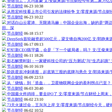
智谱员工，人均富豪
文/安妮来源/节点财经今年第二家万亿
节点财经
06-23 10:38
从
胜宏科技
看上市公司引发的法律纷争
文/零度来源/节点财经
节点财经
06-23 10:22
对话白山云霍涛、无限港马赫：中国企业出海，缺的是“两
田。深
节点财经
06-18 15:17
DeepSeek首轮融资超500亿元，梁文锋自掏200亿
文/郭静来源
节点财经
06-17 09:13
钉钉新CEO陈宇森，会是「下一个破局者」吗？
文/王俊来
节点财经
06-11 18:26
影石解禁时刻：一家硬科技公司的“压力测试”与“生态起跳”
节点财经
06-10 16:19
阶跃星辰冲刺港股，起底第三股的底牌与悬念
文/郭添来源
节点财经
06-09 22:53
从「烧钱」到「造血」，卫星物联网企业的盈利拐点已至？
节点财经
06-03 20:40
中国最火炸鸡排，要去IPO了
文/零度来源/节点财经上周末
节点财经
06-02 23:10
73天火速过会，王兴兴上岸
文/零度来源/节点财经今天，
节点财经
06-02 10:52