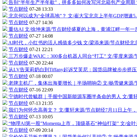
告别“半年生产半年歇”，拼多多如何改写河北箱包产业周期
节点财经
07-28 13:33
北京何以成为“全球高地”？
文/崔大宝北京上半年GDP增速5
节点财经
07-27 14:36
重估AI
文/徐坤来源/节点财经盛夏的上海，黄浦江畔一年一度
节点财经
07-27 14:08
AI时代，小红书的活人感值多少钱
文/梁添来源/节点财经
节点财经
07-21 22:21
三万步爆走WAIC：300多台
机器人
同台“打工”
文/零度来源
节点财经
07-20 22:44
从LV告茉莉奶白到Tiffany起诉艾芙尼：国货品牌被步步挤
节点财经
07-18 00:07
老牌主机厂，集体出海要增长｜半场哨响②
文/杨雪健来源
节点财经
07-16 22:09
宁德时代
曾毓群｜手握中
国新能源
车圈半条命的男人
文/董
节点财经
07-13 21:35
我们为何怀念高善文？
文/董轩来源/节点财经7月11日上
节点财经
07-13 10:05
“物理AI第一股”Momenta上市，顶级基石“神仙打架”
文/金叶
节点财经
07-09 20:14
定价的天花板在哪里？｜国货美妆何以高端②
文/杨蕾来源