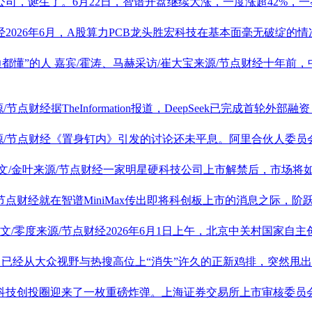
公司，诞生了。6月22日，智谱开盘继续大涨，一度涨超42%，
2026年6月，A股算力PCB龙头
胜宏科技
在基本面毫无破绽的情
边都懂”的人
嘉宾/霍涛、马赫采访/崔大宝来源/节点财经十年前
/节点财经据TheInformation报道，DeepSeek已完成首轮外部
源/节点财经《置身钉内》引发的讨论还未平息。阿里合伙人委
文/金叶来源/节点财经一家明星硬科技公司上市解禁后，市场将
/节点财经就在智谱MiniMax传出即将科创板上市的消息之际，
文/零度来源/节点财经2026年6月1日上午，北京
中关村
国家自主
，已经从大众视野与热搜高位上“消失”许久的正新鸡排，突然甩
硬科技创投圈迎来了一枚重磅炸弹。上海证券交易所上市审核委员