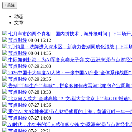
+关注
动态
文章
七月车市的两个真相：国内拼技术，海外抢时间｜下半场开
节点财经
08-04 15:12
7月销量：洗牌进入深水区，新势力告别同质化混战｜下半
节点财经
08-04 14:35
中际旭创
赴港：为AI军备竞赛充子弹
文/五洲来源/节点财
节点财经
07-29 21:03
2026中国十大年度AI人物：一张中国AI产业“全体系作战图”
节点财经
07-29 20:35
告别“半年生产半年歇”，拼多多如何改写河北箱包产业周期
节点财经
07-28 13:33
北京何以成为“全球高地”？
文/崔大宝北京上半年GDP增速5
节点财经
07-27 14:36
重估AI
文/徐坤来源/节点财经盛夏的上海，黄浦江畔一年一度
节点财经
07-27 14:08
AI时代，小红书的活人感值多少钱
文/梁添来源/节点财经
节点财经
07-21 22:21