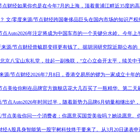
/节点财经如果你也是在今年7月的上海，顶着黄浦江畔近35度的高
压？
文/零度来源/节点财经跨国奢侈品巨头在国内市场的知识产
/节点Auto2026年注定将成为中国车市的一个关键分水岭。今年
轩来源/节点财经曾毓群变得更有钱了。据胡润研究院近期公布的《
午，北京八宝山东礼堂，挂起一副挽联，“立心立命开太平，续关中
来源/节点财经2026年7月8日，香港交易所的锣为一家成立十年的公
/节点美妆你刚在品牌官方旗舰店花大几百买了一瓶精华。第二天
源/节点Auto2026年时间过半，随着新势力品牌6月销量相继出
源/节点美妆你问一个消费者：你愿意买国货美妆吗？她说愿意。你
点财经A股具身智能第一股宇树科技终于要来了。从3月20日递表申请