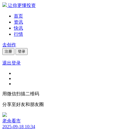
让你更懂投资
首页
资讯
快讯
行情
去创作
注册
登录
退出登录
用微信扫描二维码
分享至好友和朋友圈
老余看市
2025-09-18 10:34