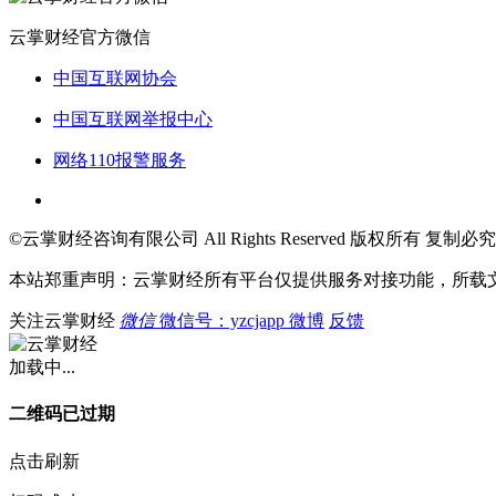
云掌财经官方微信
中国互联网协会
中国互联网举报中心
网络110报警服务
©云掌财经咨询有限公司 All Rights Reserved 版权所有 复制必究
本站郑重声明：云掌财经所有平台仅提供服务对接功能，所载
关注云掌财经
微信
微信号：yzcjapp
微博
反馈
加载中...
二维码已过期
点击刷新