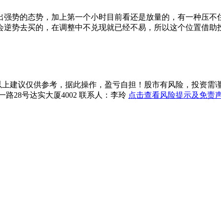
出强势的态势，加上第一个小时目前看还是放量的，有一种压不
会逆势去买的，在调整中不兑现就已经不易，所以这个位置借助
上建议仅供参考，据此操作，盈亏自担！股市有风险，投资需谨慎！珞珈投资
一路28号达实大厦4002 联系人：李玲
点击查看风险提示及免责