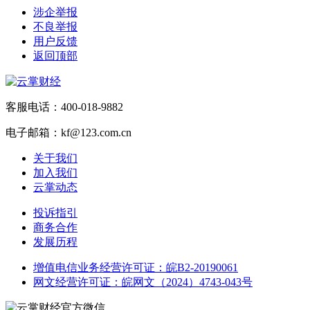
涉企举报
不良举报
用户反馈
返回顶部
客服电话：400-018-9882
电子邮箱：kf@123.com.cn
关于我们
加入我们
云掌动态
投诉指引
商务合作
发展历程
增值电信业务经营许可证：皖B2-20190061
网文经营许可证：皖网文（2024）4743-043号